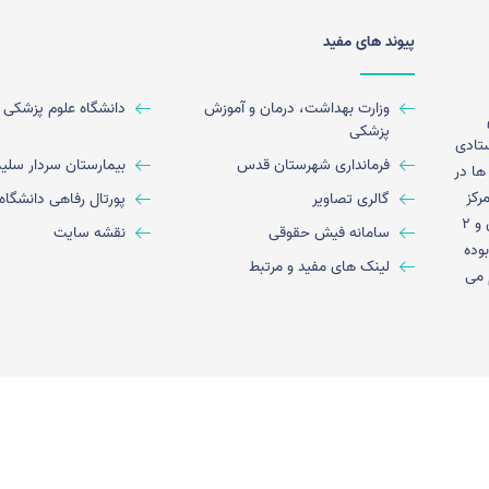
پیوند های مفید
وزارت بهداشت، درمان و آموزش
دانشگاه علوم پزشکی ا
پزشکی
مانی) در قالب 14 واحد ستادی
فرمانداری شهرستان قدس
بیمارستان سردار سلیم
ها در
داشت همکاری سایر می پردازد. این شبکه دارای 6 مرکز
گالری تصاویر
پورتال رفاهی دانشگاه 
سلامت شهری ، 2 مرکز سلامت روستائی،13 پایگاه سلامت شهری و 2
سامانه فیش حقوقی
نقشه سایت
 بوده
لینک های مفید و مرتبط
 می
مانی حضرت رسول اکرم (ص) می باشد